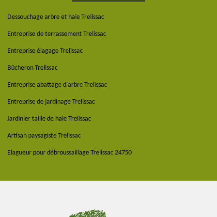
Dessouchage arbre et haie Trelissac
Entreprise de terrassement Trelissac
Entreprise élagage Trelissac
Bûcheron Trelissac
Entreprise abattage d'arbre Trelissac
Entreprise de jardinage Trelissac
Jardinier taille de haie Trelissac
Artisan paysagiste Trelissac
Elagueur pour débroussaillage Trelissac 24750