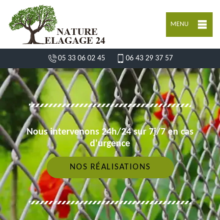
MENU
05 33 06 02 45
06 43 29 37 57
Nous intervenons 24h/24 sur 7j/7 en cas
d'urgence
NOS RÉALISATIONS