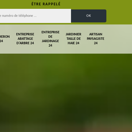
ÊTRE RAPPELÉ
ENTREPRISE
ENTREPRISE
JARDINIER
ARTISAN
HERON
DE
ABATTAGE
TAILLE DE
PAYSAGISTE
24
JARDINAGE
D'ARBRE 24
HAIE 24
24
24