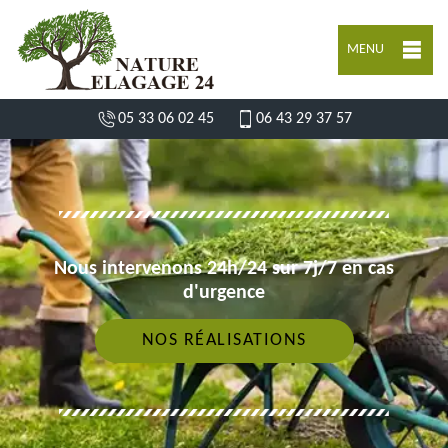
MENU
05 33 06 02 45
06 43 29 37 57
Nous intervenons 24h/24 sur 7j/7 en cas
d'urgence
NOS RÉALISATIONS