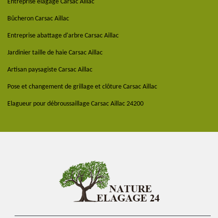
Entreprise élagage Carsac Aillac
Bûcheron Carsac Aillac
Entreprise abattage d'arbre Carsac Aillac
Jardinier taille de haie Carsac Aillac
Artisan paysagiste Carsac Aillac
Pose et changement de grillage et clôture Carsac Aillac
Elagueur pour débroussaillage Carsac Aillac 24200