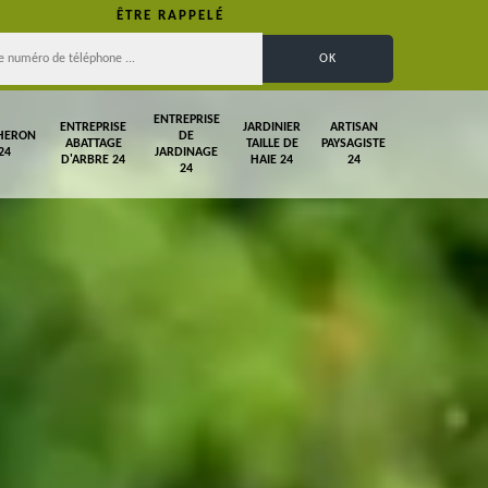
ÊTRE RAPPELÉ
ENTREPRISE
ENTREPRISE
JARDINIER
ARTISAN
HERON
DE
ABATTAGE
TAILLE DE
PAYSAGISTE
24
JARDINAGE
D'ARBRE 24
HAIE 24
24
24