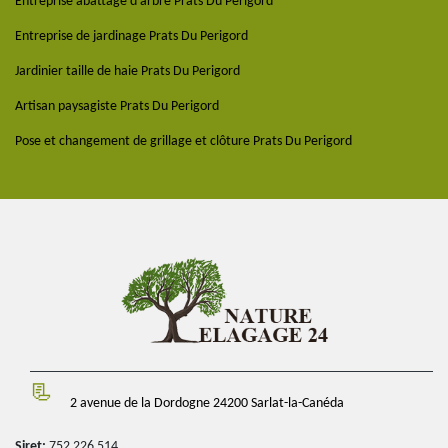
Entreprise abattage d'arbre Prats Du Perigord
Entreprise de jardinage Prats Du Perigord
Jardinier taille de haie Prats Du Perigord
Artisan paysagiste Prats Du Perigord
Pose et changement de grillage et clôture Prats Du Perigord
2 avenue de la Dordogne 24200 Sarlat-la-Canéda
Siret:
752 226 514