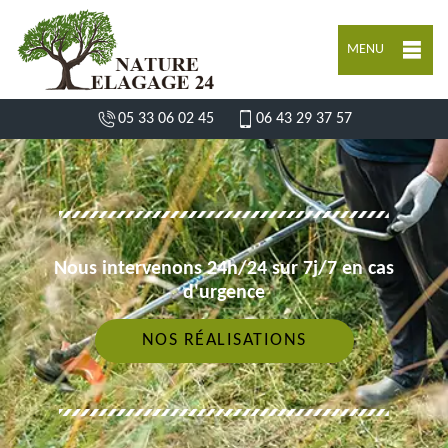
MENU
05 33 06 02 45
06 43 29 37 57
Nous intervenons 24h/24 sur 7j/7 en cas
d'urgence
NOS RÉALISATIONS