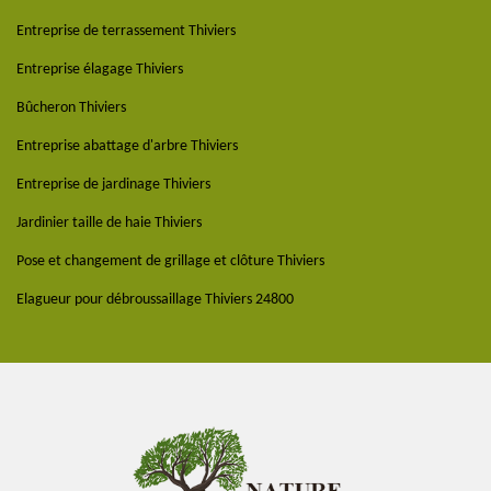
Entreprise de terrassement Thiviers
Entreprise élagage Thiviers
Bûcheron Thiviers
Entreprise abattage d'arbre Thiviers
Entreprise de jardinage Thiviers
Jardinier taille de haie Thiviers
Pose et changement de grillage et clôture Thiviers
Elagueur pour débroussaillage Thiviers 24800