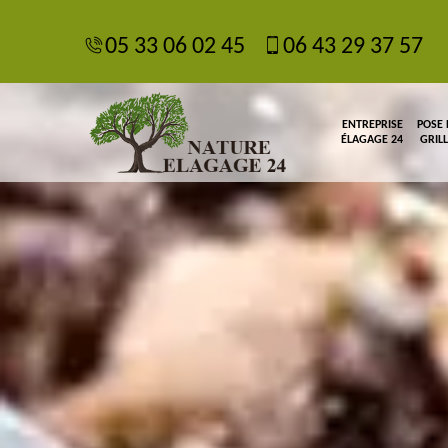
05 33 06 02 45
06 43 29 37 57
ENTREPRISE
POSE
ÉLAGAGE 24
GRIL