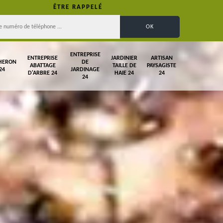
ÊTRE RAPPELÉ
ENTREPRISE
ENTREPRISE
JARDINIER
ARTISAN
HERON
DE
ABATTAGE
TAILLE DE
PAYSAGISTE
24
JARDINAGE
D'ARBRE 24
HAIE 24
24
24