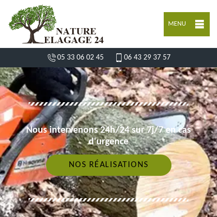
MENU
05 33 06 02 45
06 43 29 37 57
Nous intervenons 24h/24 sur 7j/7 en cas
d'urgence
NOS RÉALISATIONS